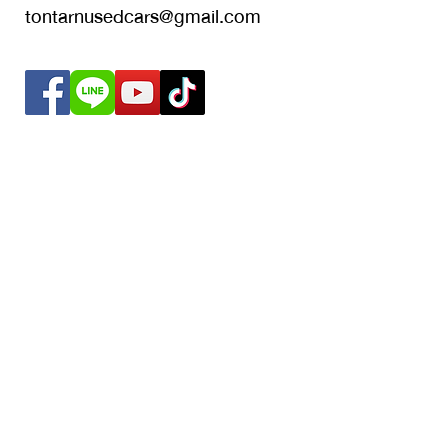
tontarnusedcars@gmail.com
© 05/2020
Copyright
b