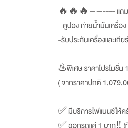
🔥🔥🔥——---- แถ
- คูปอง ถ่ายน้ำมันเครื่อง
-รับประกันเครื่องและเกี
♨️พิเศษ ราคาโปรโมชั่น 
( จากราคาปกติ 1,079,0
✅ มีบริการไฟแนนซ์ให้คร
✅ ออกรถแค่ 1 บาท‼️ (ที่