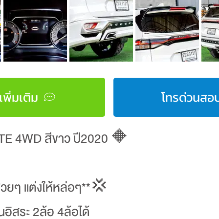
พิ่มเติม
โทรด่วนสอบ
E 4WD สีขาว ปี2020 🔶
สวยๆ แต่งให้หล่อๆ**💢
อิสระ 2ล้อ 4ล้อได้