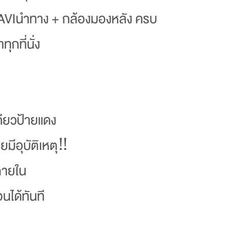
AVIนำทาง + กล้องมองหลัง ครบ
ุกที่นั่ง
ดียวป้ายแดง
ีอุบัติเหตุ‼️
ภายใน
นได้ทันที