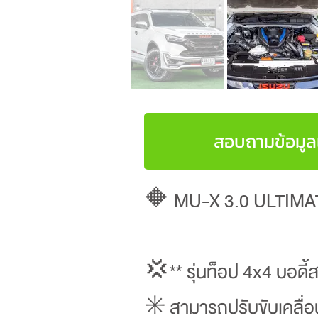
สอบถามข้อมูลเ
🔶 MU-X 3.0 ULTIMAT
💢** รุ่นท็อป 4x4 บอดี้
✳️ สามารถปรับขับเคลื่อน