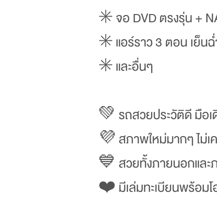
✳️ จอ DVD ตรงรุ่น + N
✳️ แอร์ราว 3 ตอน เย็นฉ่ำท
✳️ และอื่นๆ
💚 รถสวยประวัติดี มือเ
💜 สภาพใหม่มากๆ ไม่เคยม
💙 สวยทั้งภายนอกและ
❤️ มีเล่มทะเบียนพร้อมโอ