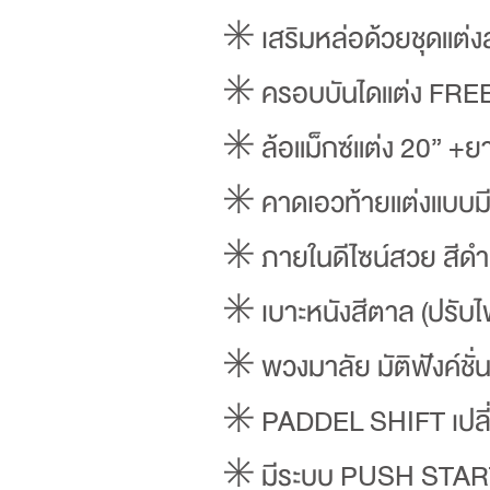
✳️ เสริมหล่อด้วยชุดแต
✳️ ครอบบันไดแต่ง FR
✳️ ล้อแม็กซ์แต่ง 20” +
✳️ คาดเอวท้ายแต่งแบบม
✳️ ภายในดีไซน์สวย สีดำ
✳️ เบาะหนังสีตาล (ปรับไ
✳️ พวงมาลัย มัติฟังค์ช
✳️ PADDEL SHIFT เปลี่ย
✳️ มีระบบ PUSH STAR