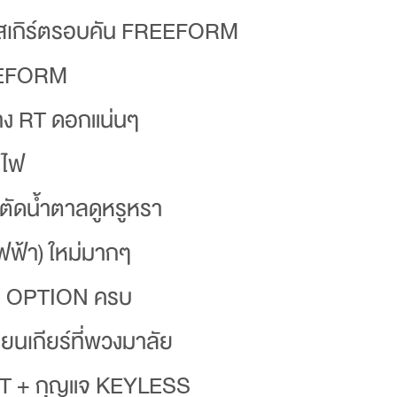
่งสเกิร์ตรอบคัน FREEFORM
EEFORM
ยาง RT ดอกแน่นๆ
ีไฟ
ตัดน้ำตาลดูหรูหรา
ฟฟ้า) ใหม่มากๆ
ั่น OPTION ครบ
นเกียร์ที่พวงมาลัย
T + กุญแจ KEYLESS