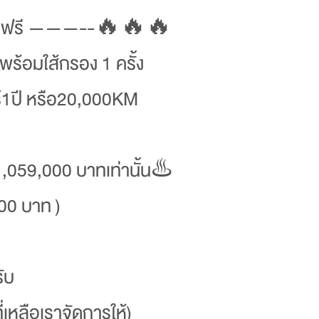
มฟรี ———--🔥🔥🔥
 พร้อมใส้กรอง 1 ครั้ง
ยร์1ปี หรือ20,000KM
1,059,000 บาทเท่านั้น♨️
00 บาท )
ับ
เหลือเราจัดการให้)