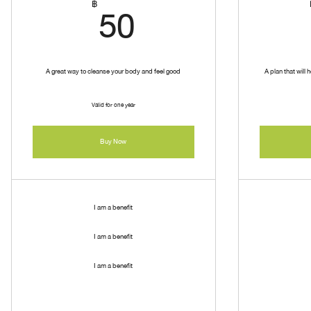
50฿
฿
50
A great way to cleanse your body and feel good
A plan that will 
Valid for one year
Buy Now
I am a benefit
I am a benefit
I am a benefit